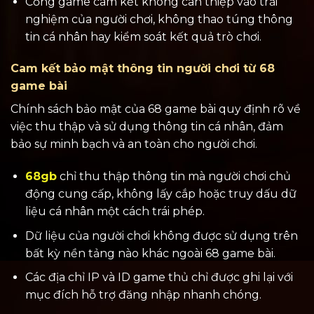
Cổng game cam kết không can thiệp vào trải
nghiệm của người chơi, không thao túng thông
tin cá nhân hay kiểm soát kết quả trò chơi.
Cam kết bảo mật thông tin người chơi từ 68
game bài
Chính sách bảo mật của 68 game bài quy định rõ về
việc thu thập và sử dụng thông tin cá nhân, đảm
bảo sự minh bạch và an toàn cho người chơi.
68gb
chỉ thu thập thông tin mà người chơi chủ
động cung cấp, không lấy cắp hoặc truy dấu dữ
liệu cá nhân một cách trái phép.
Dữ liệu của người chơi không được sử dụng trên
bất kỳ nền tảng nào khác ngoài 68 game bài.
Các địa chỉ IP và ID game thủ chỉ được ghi lại với
mục đích hỗ trợ đăng nhập nhanh chóng.