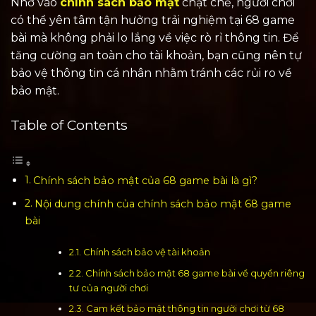
Nhờ vào
chính sách bảo mật
chặt chẽ, người chơi
có thể yên tâm tận hưởng trải nghiệm tại 68 game
bài mà không phải lo lắng về việc rò rỉ thông tin. Để
tăng cường an toàn cho tài khoản, bạn cũng nên tự
bảo vệ thông tin cá nhân nhằm tránh các rủi ro về
bảo mật.
Table of Contents
Chính sách bảo mật của 68 game bài là gì?
Nội dung chính của chính sách bảo mật 68 game
bài
Chính sách bảo vệ tài khoản
Chính sách bảo mật 68 game bài về quyền riêng
tư của người chơi
Cam kết bảo mật thông tin người chơi từ 68