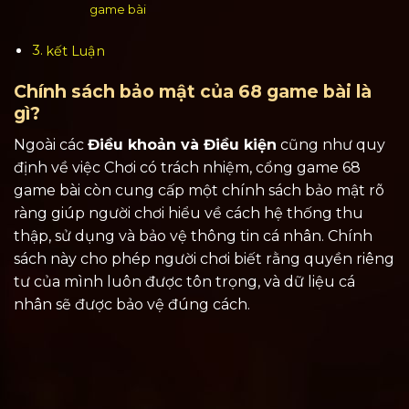
game bài
kết Luận
Chính sách bảo mật của 68 game bài là
gì?
Ngoài các
Điều khoản và Điều kiện
cũng như quy
định về việc Chơi có trách nhiệm, cổng game 68
game bài còn cung cấp một chính sách bảo mật rõ
ràng giúp người chơi hiểu về cách hệ thống thu
thập, sử dụng và bảo vệ thông tin cá nhân. Chính
sách này cho phép người chơi biết rằng quyền riêng
tư của mình luôn được tôn trọng, và dữ liệu cá
nhân sẽ được bảo vệ đúng cách.