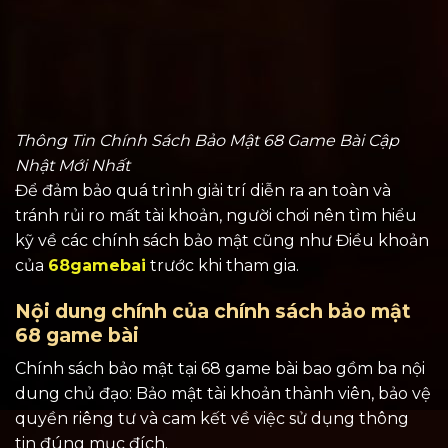
Thông Tin Chính Sách Bảo Mật 68 Game Bài Cập
Nhật Mới Nhất
Để đảm bảo quá trình giải trí diễn ra an toàn và
tránh rủi ro mất tài khoản, người chơi nên tìm hiểu
kỹ về các chính sách bảo mật cũng như Điều khoản
của
68gamebai
trước khi tham gia.
Nội dung chính của chính sách bảo mật
68 game bài
Chính sách bảo mật tại 68 game bài bao gồm ba nội
dung chủ đạo: Bảo mật tài khoản thành viên, bảo vệ
quyền riêng tư và cam kết về việc sử dụng thông
tin đúng mục đích.