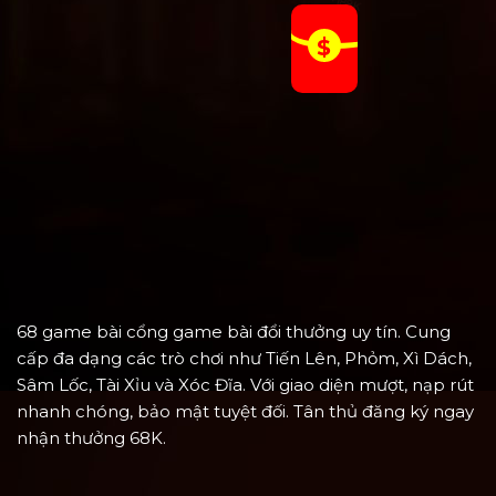
+88.888K
68 game bài
cổng game bài đổi thưởng uy tín
. Cung
cấp đa dạng các trò chơi như Tiến Lên, Phỏm, Xì Dách,
Sâm Lốc, Tài Xỉu và Xóc Đĩa. Với giao diện mượt, nạp rút
nhanh chóng, bảo mật tuyệt đối. Tân thủ đăng ký ngay
nhận thưởng 68K.