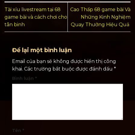
Tài xỉu livestream tại 68
Cao Thấp 68 game bài Và
game bài và cách chơi cho
Những Kinh Nghiệm
tân binh
Quay Thưởng Hiệu Quả
Để lại một bình luận
Email của bạn sẽ không được hiển thị công
khai.
Các trường bắt buộc được đánh dấu
*
Bình luận
*
Tên
*