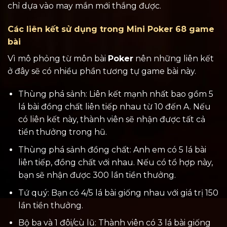
chỉ dựa vào may mắn mới thắng được.
Các liên kết sử dụng trong Mini Poker 68 game
bài
Vì mô phỏng từ môn bài
Poker
nên những liên kết
ở đây sẽ có nhiều phần tương tự game bài này.
Thùng phá sảnh: Liên kết mạnh nhất bao gồm 5
lá bài đồng chất liên tiếp nhau từ 10 đến A. Nếu
có liên kết này, thành viên sẽ nhận được tất cả
tiền thưởng trong hũ.
Thùng phá sảnh đồng chất: Anh em có 5 lá bài
liên tiếp, đồng chất với nhau. Nếu có tổ hợp này,
bạn sẽ nhận được 300 lần tiền thưởng.
Tứ quý: Bạn có 4/5 lá bài giống nhau với giá trị 150
lần tiền thưởng.
Bộ ba và 1 đôi/cù lũ: Thành viên có 3 lá bài giống