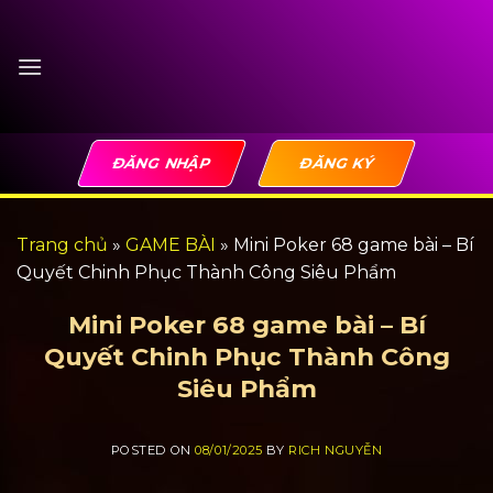
Skip
to
content
ĐĂNG NHẬP
ĐĂNG KÝ
Trang chủ
»
GAME BÀI
»
Mini Poker 68 game bài – Bí
Quyết Chinh Phục Thành Công Siêu Phẩm
Mini Poker 68 game bài – Bí
Quyết Chinh Phục Thành Công
Siêu Phẩm
POSTED ON
08/01/2025
BY
RICH NGUYỄN