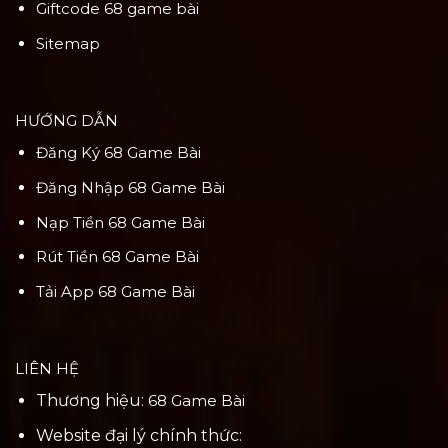
Giftcode 68 game bài
Sitemap
HƯỚNG DẪN
Đăng Ký 68 Game Bài
Đăng Nhập 68 Game Bài
Nạp Tiền 68 Game Bài
Rút Tiền 68 Game Bài
Tải App 68 Game Bài
LIÊN HỆ
Thương hiệu:
68 Game Bài
Website đại lý chính thức: