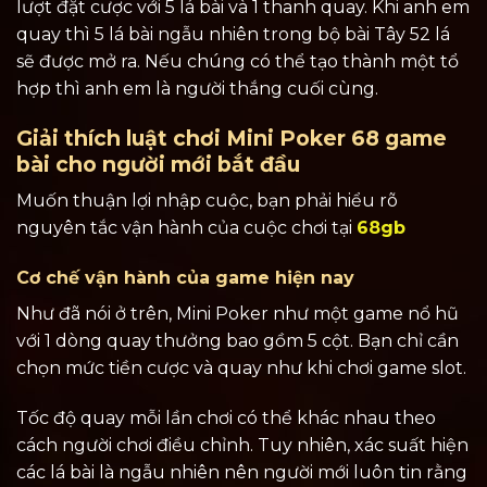
lượt đặt cược với 5 lá bài và 1 thanh quay. Khi anh em
quay thì 5 lá bài ngẫu nhiên trong bộ bài Tây 52 lá
sẽ được mở ra. Nếu chúng có thể tạo thành một tổ
hợp thì anh em là người thắng cuối cùng.
Giải thích luật chơi Mini Poker 68 game
bài cho người mới bắt đầu
Muốn thuận lợi nhập cuộc, bạn phải hiểu rõ
nguyên tắc vận hành của cuộc chơi tại
68gb
Cơ chế vận hành của game hiện nay
Như đã nói ở trên, Mini Poker như một game nổ hũ
với 1 dòng quay thưởng bao gồm 5 cột. Bạn chỉ cần
chọn mức tiền cược và quay như khi chơi game slot.
Tốc độ quay mỗi lần chơi có thể khác nhau theo
cách người chơi điều chỉnh. Tuy nhiên, xác suất hiện
các lá bài là ngẫu nhiên nên người mới luôn tin rằng