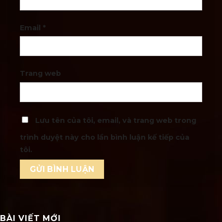
Email
*
Trang web
Lưu tên của tôi, email, và trang web trong
trình duyệt này cho lần bình luận kế tiếp của
tôi.
BÀI VIẾT MỚI