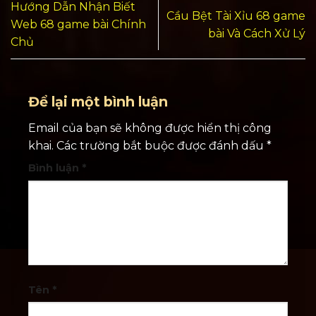
Hướng Dẫn Nhận Biết
Cầu Bệt Tài Xỉu 68 game
Web 68 game bài Chính
bài Và Cách Xử Lý
Chủ
Để lại một bình luận
Email của bạn sẽ không được hiển thị công
khai.
Các trường bắt buộc được đánh dấu
*
Bình luận
*
Tên
*