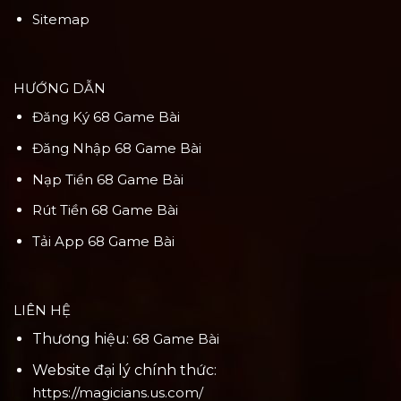
Sitemap
HƯỚNG DẪN
Đăng Ký 68 Game Bài
Đăng Nhập 68 Game Bài
Nạp Tiền 68 Game Bài
Rút Tiền 68 Game Bài
Tải App 68 Game Bài
LIÊN HỆ
Thương hiệu:
68 Game Bài
Website đại lý chính thức:
https://magicians.us.com/